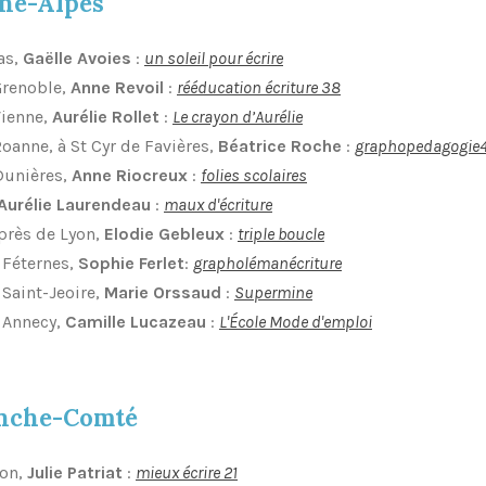
ne-Alpes
as,
Gaëlle Avoies
:
un soleil pour écrire
 Grenoble,
Anne Revoil
:
rééducation écriture 38
Vienne,
Aurélie Rollet
:
Le crayon d’Aurélie
Roanne, à St Cyr de Favières,
Béatrice Roche
:
graphopedagogie
 Dunières,
Anne Riocreux
:
folies scolaires
Aurélie Laurendeau
:
maux d'écriture
 près de Lyon,
Elodie Gebleux
:
triple boucle
 Féternes,
Sophie Ferlet
:
grapholémanécriture
 Saint-Jeoire,
Marie Orssaud
:
Supermine
à Annecy,
Camille Lucazeau
:
L'École Mode d'emploi
nche-Comté
jon,
Julie Patriat
:
mieux écrire 21