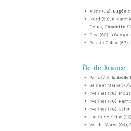
Aisne (02),
Eugénie 
Nord (59), à March
Douai
,
Charlotte S
Oise (60), à Compi
Pas-de-Calais (62),
Île-de-France
Paris (75),
Isabelle 
Seine et Marne (77)
Yvelines (78), Mou
Yvelines (78), Ramb
Yvelines (78), Sain
Hauts-de-Seine (92
Val-de-Marne (94),