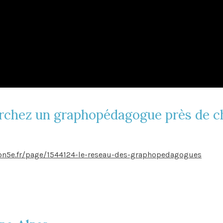
rchez un graphopédagogue près de c
ion5e.fr/page/1544124-le-reseau-des-graphopedagogues