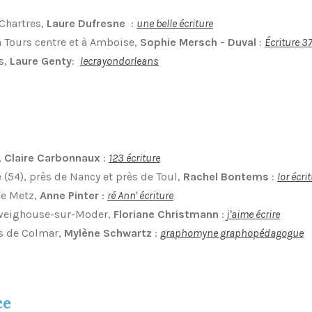
 Chartres,
Laure Dufresne
:
une belle écriture
 à Tours centre et à Amboise,
Sophie Mersch - Duval
:
Écriture 3
ns,
Laure Genty
:
lecrayondorleans
,
Claire Carbonnaux
:
123 écriture
(54), près de Nancy et près de Toul,
Rachel Bontems
:
lor écri
de Metz,
Anne Pinter
:
ré Ann' écriture
hweighouse-sur-Moder,
Floriane Christmann
:
j'aime écrire
ès de Colmar,
Mylène Schwartz
:
graphomyne graphopédagogue
ce