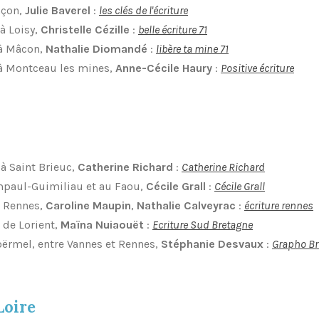
nçon,
Julie Baverel
:
les clés de l'écriture
 à Loisy,
Christelle Cézille
:
belle écriture 71
 à Mâcon,
Nathalie Diomandé
:
libère ta mine 71
 à Montceau les mines,
Anne-Cécile Haury
:
Positive écriture
 à Saint Brieuc,
Catherine Richard
:
Catherine Richard
ampaul-Guimiliau et au Faou,
Cécile
Grall
:
Cécile Grall
 à Rennes,
Caroline Maupin
,
Nathalie Calveyra
c
:
écriture rennes
 de Lorient,
Maïna Nuiaouët
:
Ecriture Sud Bretagne
oërmel, entre Vannes et Rennes,
Stéphanie Desvaux
:
Grapho Br
Loire