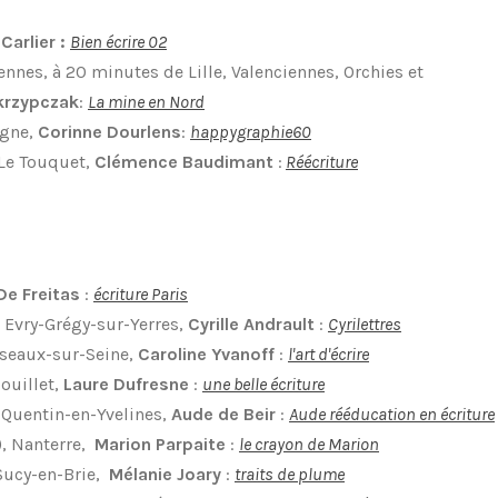
Carlier :
Bien écrire 02
iennes,
à 20 minutes de Lille, Valenciennes, Orchies et
krzypczak
:
La mine en Nord
ègne,
Corinne Dourlens
:
happygraphie60
 Le Touquet,
Clémence Baudimant
:
Réécriture
De Freitas
:
écriture Paris
, Evry-Grégy-sur-Yerres,
Cyrille Andrault
:
Cyrilettres
sseaux-sur-Seine,
Caroline Yvanoff
:
l'art d'écrire
ouillet,
Laure Dufresne
:
une belle écriture
t-Quentin-en-Yvelines,
Aude de Beir
:
Aude rééducation en écriture
), Nanterre,
Marion Parpaite
:
le crayon de Marion
 Sucy-en-Brie,
Mélanie Joary
:
traits de plume