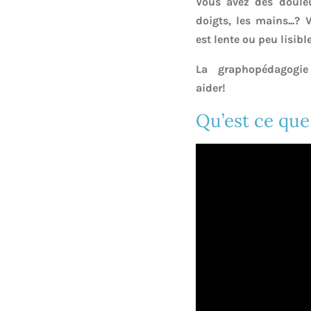
Vous avez des doule
doigts, les mains...? 
est lente ou peu lisibl
La graphopédagogi
aider!
Qu’est ce que