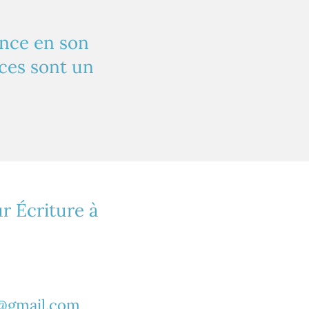
ance en son
nces sont un
r Écriture à
6@gmail.com