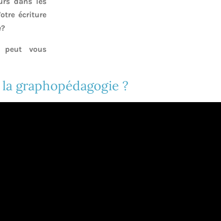
urs dans les
Votre écriture
e?
e peut vous
 la graphopédagogie ?