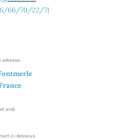
06/66/70/22/71
e adresse:
 Fontmerle
 France
et aisé
ntact ci-dessous