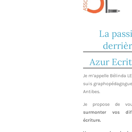
La pass
derriè
Azur Ecrit
Je m’appelle Bélinda L
suis graphopédagogue
Antibes.
Je propose de v
surmonter vos dif
écriture.