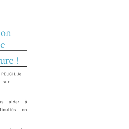
ion
re
ure !
E PEUCH. Je
 sur
ous aider
à
ficultés en